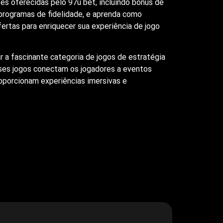
s oferecidas pelo 97u bet, incluindo bônus de
 programas de fidelidade, e aprenda como
ertas para enriquecer sua experiência de jogo
 a fascinante categoria de jogos de estratégia
sses jogos conectam os jogadores a eventos
roporcionam experiências imersivas e