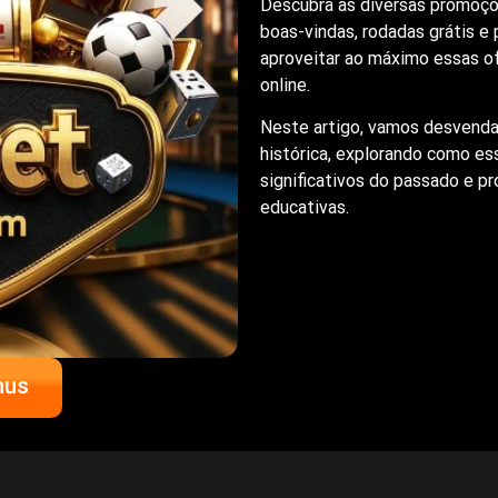
Descubra as diversas promoçõe
boas-vindas, rodadas grátis e
aproveitar ao máximo essas of
online.
Neste artigo, vamos desvendar
histórica, explorando como e
significativos do passado e p
educativas.
nus