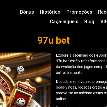
Bônus
Histórico
Promoções
Rec
Caça-níqueis
Blog
VI
97u bet
Explore a ascensão dos eSpo
97u bet estão transformando a
da evolução dos jogos compet
entretenimento.
Descubra as diversas promoçõe
boas-vindas, rodadas grátis e
aproveitar ao máximo essas of
online.