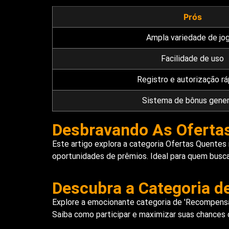
Prós
Ampla variedade de jo
Facilidade de uso
Registro e autorização r
Sistema de bônus gene
Desbravando As Ofertas
Este artigo explora a categoria Ofertas Quentes 
oportunidades de prêmios. Ideal para quem busca
Descubra a Categoria 
Explore a emocionante categoria de 'Recompensas
Saiba como participar e maximizar suas chances 