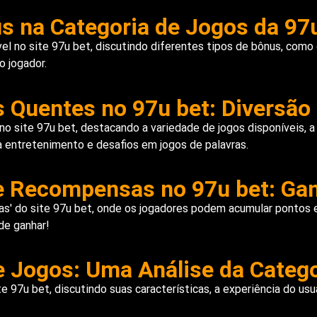
s na Categoria de Jogos da 97
vel no site 97u bet, discutindo diferentes tipos de bônus, como
o jogador.
 Quentes no 97u bet: Diversão 
no site 97u bet, destacando a variedade de jogos disponíveis, 
 entretenimento e desafios em jogos de palavras.
de Recompensas no 97u bet: Ga
' do site 97u bet, onde os jogadores podem acumular pontos e 
de ganhar!
 Jogos: Uma Análise da Categor
e 97u bet, discutindo suas características, a experiência do usu