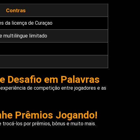
Contras
s da licença de Curaçao
 multilíngue limitado
e Desafio em Palavras
a experiência de competição entre jogadores e as
nhe Prêmios Jogando!
trocá-los por prêmios, bônus e muito mais.