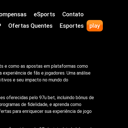
ompensas
eSports
Contato
P
Ofertas Quentes
Esportes
play
rts e como as apostas em plataformas como
 experiência de fãs e jogadores. Uma análise
itivos e seu impacto no mundo do
s oferecidas pelo 97u bet, incluindo bônus de
 programas de fidelidade, e aprenda como
ertas para enriquecer sua experiência de jogo