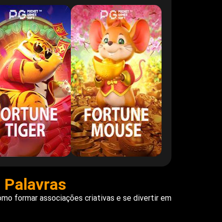
 Palavras
omo formar associações criativas e se divertir em